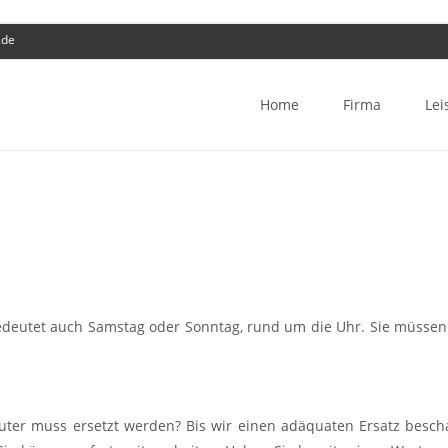
.de
Skip
to
Home
Firma
Lei
content
edeutet auch Samstag oder Sonntag, rund um die Uhr. Sie müssen 
Router muss ersetzt werden? Bis wir einen adäquaten Ersatz bescha