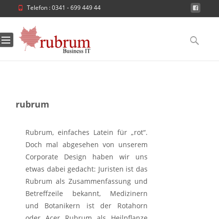
Telefon : 0341 - 699 449 44
Skip
to
Search
content
for:
rubrum
Rubrum, einfaches Latein für „rot“.
Doch mal abgesehen von unserem
Corporate Design haben wir uns
etwas dabei gedacht: Juristen ist das
Rubrum als Zusammenfassung und
Betreffzeile bekannt, Medizinern
und Botanikern ist der Rotahorn
oder Acer Rubrum als Heilpflanze